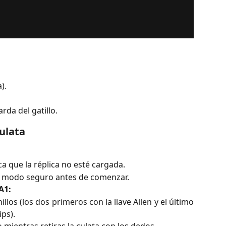
).
rda del gatillo.
ulata
ica que la réplica no esté cargada.
n modo seguro antes de comenzar.
A1:
rnillos (los dos primeros con la llave Allen y el último
ips).
 mientras retiras la culata con los dedos.