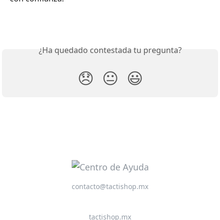
¿Ha quedado contestada tu pregunta?
😞
😐
😃
contacto@tactishop.mx
tactishop.mx