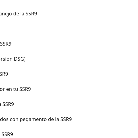
manejo de la SSR9
 SSR9
ersión DSG)
SSR9
or en tu SSR9
a SSR9
rados con pegamento de la SSR9
a SSR9