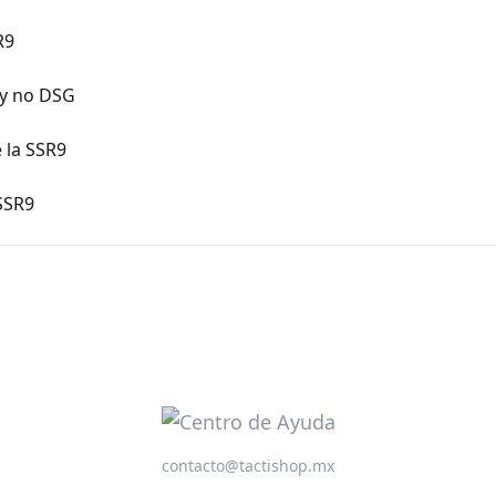
R9
 y no DSG
 la SSR9
SSR9
contacto@tactishop.mx